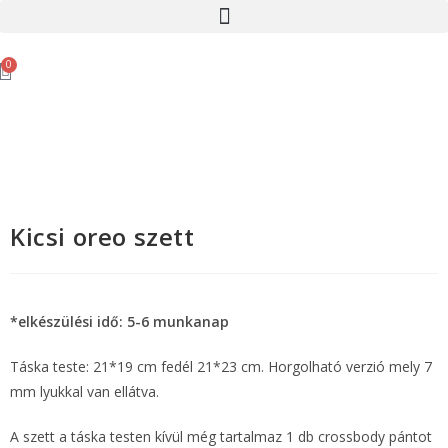
0
Kicsi oreo szett
*elkészülési idő: 5-6 munkanap
Táska teste: 21*19 cm fedél 21*23 cm. Horgolható verzió mely 7
mm lyukkal van ellátva.
A szett a táska testen kívül még tartalmaz 1 db crossbody pántot