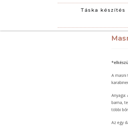
Táska készítés
Mas
*elkész
A masni 
karabiner
Anyaga: 
barna, t
többi bőr
Az egy d