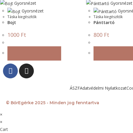
Gyorsnézet
Gyorsnézet
Gyorsnézet
Gyorsné
Táska kiegészítők
Táska kiegészítők
Bojt
Pánttartó
1000
Ft
800
Ft
OPCIÓK VÁLASZTÁSA
OPCIÓK VÁLASZ
ÁSZF
Adatvédelmi Nyilatkozat
Coo
© BőrEgérke 2025 - Minden jog fenntartva
×
×
Cart