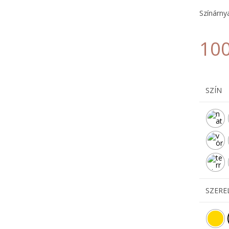
Színárnya
10
SZÍN
SZERE