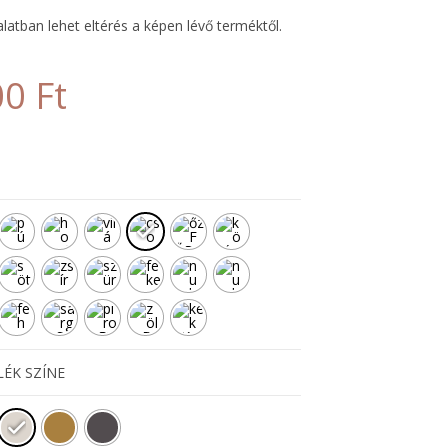
latban lehet eltérés a képen lévő terméktől.
00
Ft
LÉK SZÍNE