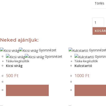
Törlés
KOSÁR
Neked ajánljuk:
Gyorsnézet
Gyorsnéze
Gyorsnézet
Gyorsn
Táska kiegészítők
Táska kiegészítők
Kicsi virág
Kulcstartó
500
Ft
1000
Ft
OPCIÓK VÁLASZTÁSA
OPCIÓK VÁLASZ