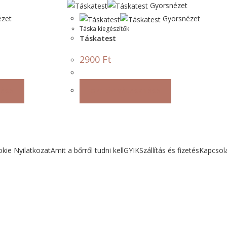
Gyorsnézet
zet
Gyorsnézet
Táska kiegészítők
Táskatest
2900
Ft
TÁSA
OPCIÓK VÁLASZTÁSA
kie Nyilatkozat
Amit a bőrről tudni kell
GYIK
Szállítás és fizetés
Kapcsol