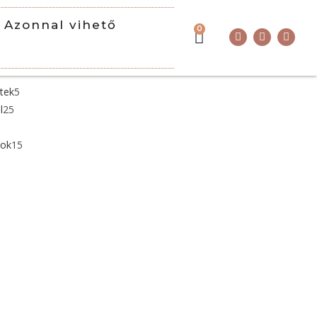
Azonnal vihető
0
ttek
5
l
25
tok
15