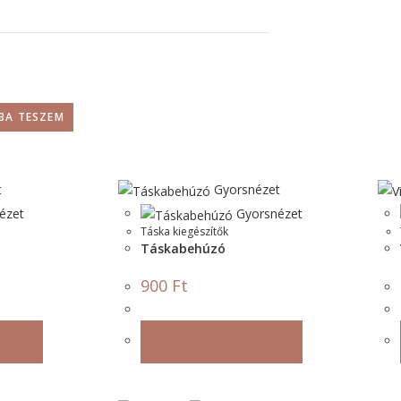
BA TESZEM
t
Gyorsnézet
ézet
Gyorsnézet
Táska kiegészítők
Táskabehúzó
900
Ft
TÁSA
OPCIÓK VÁLASZTÁSA