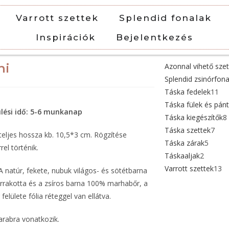
Varrott szettek
Splendid fonalak
Inspirációk
Bejelentkezés
ni
Azonnal vihető sze
Splendid zsinórfona
Táska fedelek
11
Táska fülek és pán
ülési idő: 5-6 munkanap
Táska kiegészítők
8
Táska szettek
7
teljes hossza kb. 10,5*3 cm. Rögzítése
Táska zárak
5
rel történik.
Táskaaljak
2
Varrott szettek
13
A natúr, fekete, nubuk világos- és sötétbarna
errakotta és a zsíros barna 100% marhabőr, a
 felülete fólia réteggel van ellátva.
arabra vonatkozik.