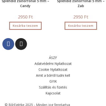
Splendid zsinórfonal 5 mm –
Splendid zsinórfonal 5 mm –
Candy
Zab
2950
Ft
2950
Ft
Kosárba teszem
Kosárba teszem
ÁSZF
Adatvédelmi Nyilatkozat
Cookie Nyilatkozat
Amit a bőrről tudni kell
GYIK
Szállítás és fizetés
Kapcsolat
© BőrEgérke 2025 - Minden jog fenntartva